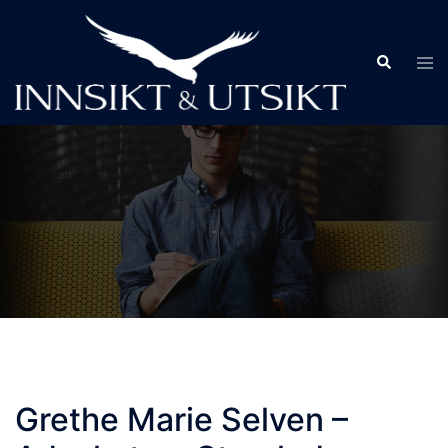
Skip
to
Search
Tog
content
men
Grethe Marie Selven –